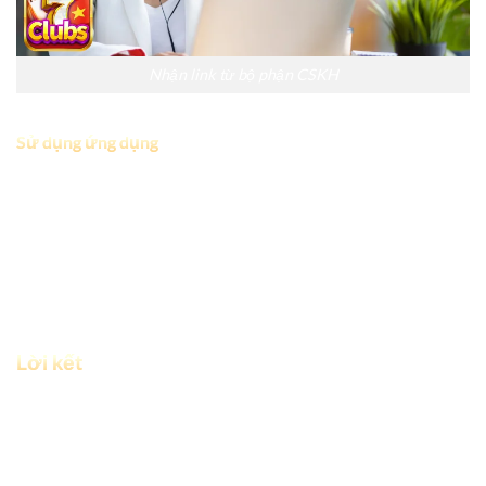
Nhận link từ bộ phận CSKH
Sử dụng ứng dụng
Thay vì phụ thuộc vào trình duyệt, bạn có thể tải ứng dụng
7CLUBS
về điện thoại để truy cập dễ dàng hơn. App được
thiết kế tối ưu giúp bạn có đường kết nối ổn định mà không
lo bị chặn hay gặp lỗi khi vào hệ thống. Ngoài ra ứng dụng
còn có tính năng gửi thông báo mỗi khi có cập nhật mới về
đường link truy cập giúp bạn luôn có sẵn thông tin chính xác.
Lời kết
Việc truy cập
7CLUBS
sẽ không còn là trở ngại nếu bạn chủ
động cập nhật link vào cổng game từ hệ thống và áp dụng
biện pháp khắc phục khi bị chặn. Sử dụng ứng dụng hoặc liên
hệ CSKH là cách hiệu quả để đảm bảo kết nối ổn định. Đừng