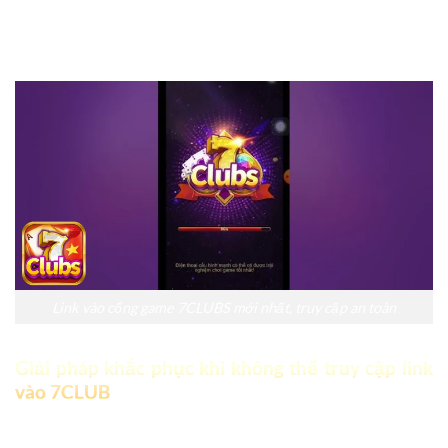
Link chính thức: [TẠI ĐÂY]
Link dự phòng: [TẠI ĐÂY]
Link vào cổng game 7CLUBS mới nhất, truy cập an toàn
Giải pháp khắc phục khi không thể truy cập link
vào 7CLUB
Không ít người chơi từng gặp tình huống không thể vào