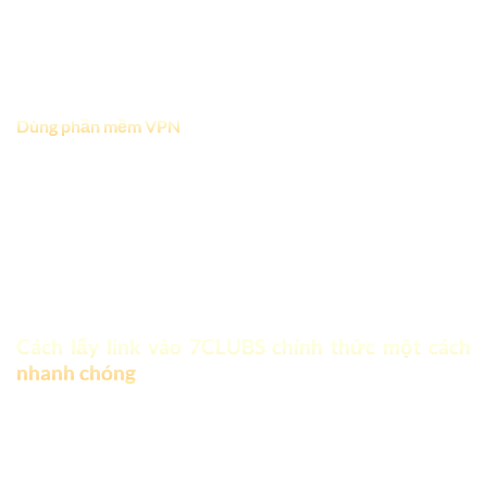
sang trình duyệt khác như Firefox, Cốc Cốc hoặc các trình
duyệt có tính năng vượt tường lửa để vào
7CLUBS.
Sử dụng
trình duyệt phù hợp giúp cải thiện tốc độ truy cập tốt.
Dùng phần mềm VPN
Nếu link vào 7CLUB bị giới hạn bởi nhà mạng, VPN là một
công cụ hữu ích giúp bạn thay đổi địa chỉ IP để dễ dàng truy
cập. VPN hoạt động bằng cách mã hóa kết nối giúp bạn tránh
được các rào cản truy cập. Trên thị trường có nhiều phần
mềm VPN, cả miễn phí và trả phí, hỗ trợ tốc độ cao và bảo
mật tốt.
Cách lấy link vào 7CLUBS chính thức một cách
nhanh chóng
Việc không thể truy cập link vào 7CLUB có thể khiến bạn
cảm thấy bất tiện, nhưng đây là vấn đề có thể khắc phục dễ
dàng. Có nhiều phương án giúp bạn lấy lại đường dẫn chính