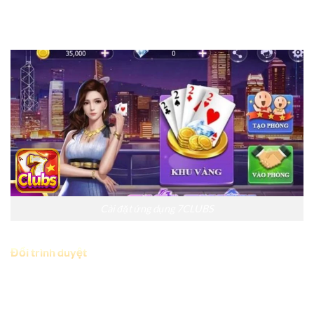
đầy đủ các tính năng từ bản web mang đến trải nghiệm
mượt mà và nhanh chóng và không ảnh hưởng kèo cược.
Cài đặt ứng dụng 7CLUBS
Đổi trình duyệt
Trong một số trường hợp việc không thể truy cập có thể do
trình duyệt bạn đang sử dụng không hỗ trợ tốt hoặc bị chặn
bởi một số hạn chế kỹ thuật. Nếu gặp lỗi này bạn hãy thử đổi