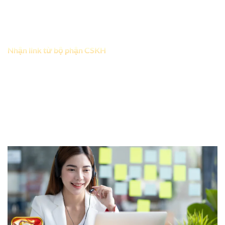
xác một cách nhanh chóng và an toàn. Cập nhật ngay sau đây
là những giải pháp tối ưu nhất để đảm bảo kết nối không bị
gián đoạn:
Nhận link từ bộ phận CSKH
Nếu không tìm thấy link truy cập, cách nhanh nhất là liên hệ
trực tiếp với đội ngũ chăm sóc khách hàng của
7CLUBS
.
Nhân viên hỗ trợ luôn sẵn sàng cung cấp đường dẫn chính
thức mới nhất để đảm bảo bạn có thể vào cổng game một
cách an toàn. Bạn có thể yêu cầu hỗ trợ qua chat trực tuyến
hoặc email, chỉ mất vài phút để nhận lại link chính xác.