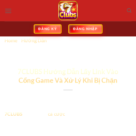
Bỏ
qua
nội
dung
ĐĂNG KÝ
ĐĂNG NHẬP
Home
»
Hướng Dẫn
»
7CLUBS Hướng Dẫn Lấy Link Vào
Cổng Game Và Xử Lý Khi Bị Chặn
7CLUBS Hướng Dẫn Lấy Link Vào
Cổng Game Và Xử Lý Khi Bị Chặn
7CLUBS
là sân chơi
cá cược
uy tín thu hút đông đảo người
tham gia nhờ hệ thống game đa dạng và dịch vụ chất lượng.
Tuy nhiên tình trạng link truy cập bị chặn hoặc lỗi có thể